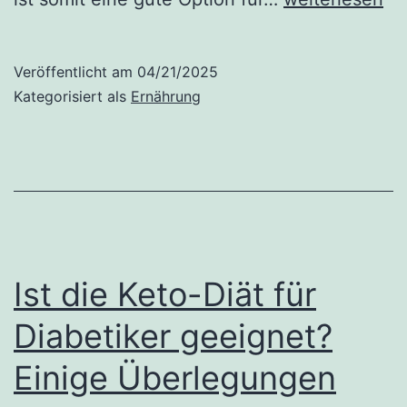
Stevia
ein
Veröffentlicht am
04/21/2025
sicherer
Kategorisiert als
Ernährung
Zuckerersatz?
Verursacht
es
Krebs?
Ist die Keto-Diät für
Diabetiker geeignet?
Einige Überlegungen