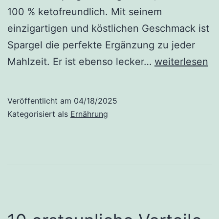
100 % ketofreundlich. Mit seinem
einzigartigen und köstlichen Geschmack ist
Spargel die perfekte Ergänzung zu jeder
Wie
Mahlzeit. Er ist ebenso lecker…
weiterlesen
gesund
ist
Veröffentlicht am
04/18/2025
Spargel?
Kategorisiert als
Ernährung
6
Vorteile
und
Vorsichtsma