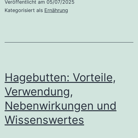
Veröffentlicht am
05/07/2025
von
Kategorisiert als
Ernährung
Guave
und
ihren
Blättern
Hagebutten: Vorteile,
Verwendung,
Nebenwirkungen und
Wissenswertes