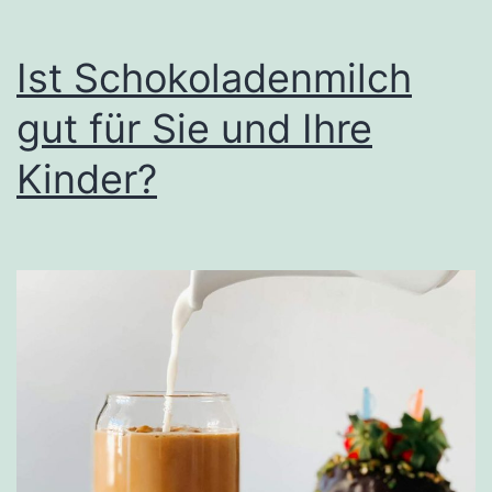
die
Sie
Ist Schokoladenmilch
vermeiden
gut für Sie und Ihre
sollten
Kinder?