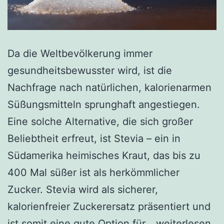
Da die Weltbevölkerung immer
gesundheitsbewusster wird, ist die
Nachfrage nach natürlichen, kalorienarmen
Süßungsmitteln sprunghaft angestiegen.
Eine solche Alternative, die sich großer
Beliebtheit erfreut, ist Stevia – ein in
Südamerika heimisches Kraut, das bis zu
400 Mal süßer ist als herkömmlicher
Zucker. Stevia wird als sicherer,
kalorienfreier Zuckerersatz präsentiert und
Ist
ist somit eine gute Option für…
weiterlesen