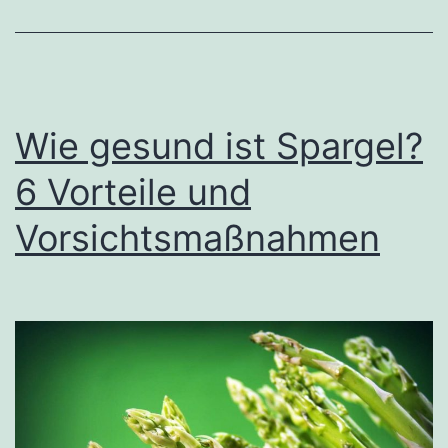
geeignet?
Einige
Überlegungen
Wie gesund ist Spargel?
6 Vorteile und
Vorsichtsmaßnahmen