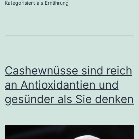
und
Kategorisiert als
Ernährung
Vorteile
von
Linsen
Cashewnüsse sind reich
an Antioxidantien und
gesünder als Sie denken