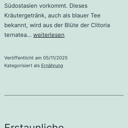
Südostasien vorkommt. Dieses
Kräutergetränk, auch als blauer Tee
bekannt, wird aus der Blüte der Clitoria
8
ternatea…
weiterlesen
Vorteile
der
Veröffentlicht am
05/11/2025
Schmetterlingserbse
Kategorisiert als
Ernährung
und
Nebenwirkungen
Erstaunliche