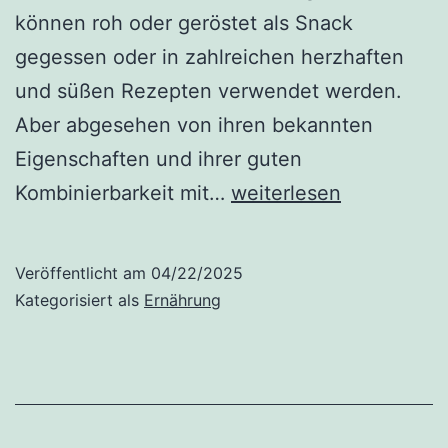
können roh oder geröstet als Snack
gegessen oder in zahlreichen herzhaften
und süßen Rezepten verwendet werden.
Aber abgesehen von ihren bekannten
Eigenschaften und ihrer guten
Cashewnüsse
Kombinierbarkeit mit…
weiterlesen
sind
reich
Veröffentlicht am
04/22/2025
an
Kategorisiert als
Ernährung
Antioxidantien
und
gesünder
als