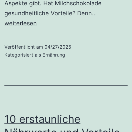
Aspekte gibt. Hat Milchschokolade
Ist
gesundheitliche Vorteile? Denn…
Schokoladen
weiterlesen
gut
für
Veröffentlicht am
04/27/2025
Sie
Kategorisiert als
Ernährung
und
Ihre
Kinder?
10 erstaunliche