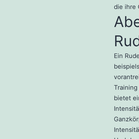
die ihre
Abe
Rud
Ein Rud
beispiel
vorantre
Trainin
bietet e
Intensit
Ganzkörp
Intensit