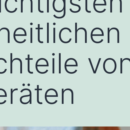
ichtigsten
eitlichen 
hteile vo
eräten