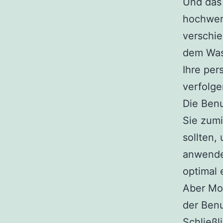
Und das 
hochwer
verschie
dem Was
Ihre per
verfolge
Die Benu
Sie zumi
sollten,
anwenden
optimal e
Aber Mom
der Ben
Schließl