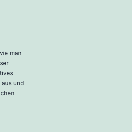
 wie man
sser
tives
 aus und
lichen