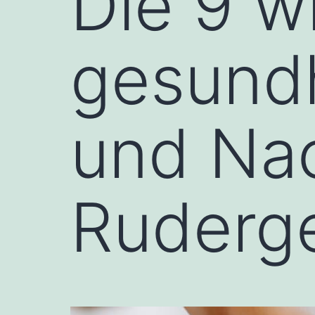
Die 9 w
gesundh
und Nac
Ruderg