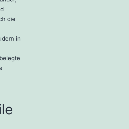
nd
ch die
udern in
n
 belegte
s
le