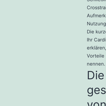
Crosstra
Aufmerks
Nutzung 
Die kurz
Ihr Card
erklären
Vorteile
nennen.
Die
ges
von