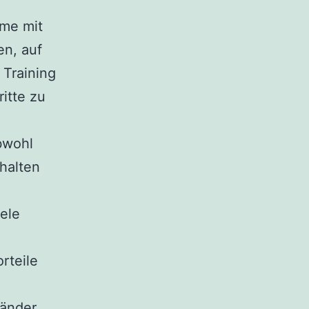
me mit
en, auf
Training
itte zu
bwohl
halten
ele
rteile
änder,